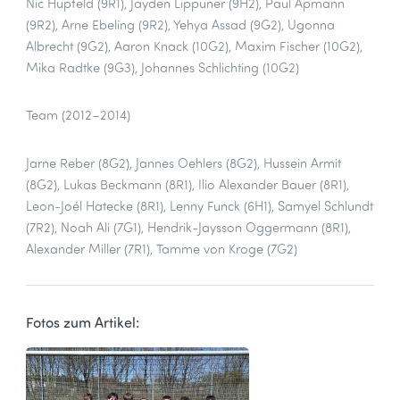
Nic Hupfeld (9R1), Jayden Lippuner (9H2), Paul Apmann
(9R2), Arne Ebeling (9R2), Yehya Assad (9G2), Ugonna
Albrecht (9G2), Aaron Knack (10G2), Maxim Fischer (10G2),
Mika Radtke (9G3), Johannes Schlichting (10G2)
Team (2012–2014)
Jarne Reber (8G2), Jannes Oehlers (8G2), Hussein Armit
(8G2), Lukas Beckmann (8R1), Ilio Alexander Bauer (8R1),
Leon-Joél Hatecke (8R1), Lenny Funck (6H1), Samyel Schlundt
(7R2), Noah Ali (7G1), Hendrik-Jaysson Oggermann (8R1),
Alexander Miller (7R1), Tamme von Kroge (7G2)
Fotos zum Artikel: